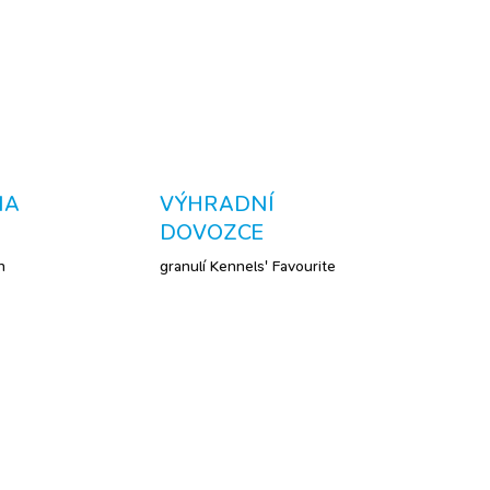
ZEPTAT SE
NA
VÝHRADNÍ
DOVOZCE
h
granulí Kennels' Favourite