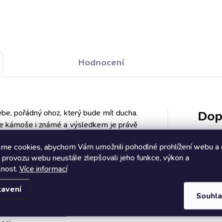
pejskaře v pánském i dámsk
 vhodné pro dospělé psy
provedení. dámská vyštíhlená
ch plemen s minimálním
mikina s kapucí kvalitní tisk
žstvím tuku kuřecí proteiny
autorský design, který najdet
ydrolyzované formě
jen u nás otestováno pejsk
rolyzované proteiny
omáhají redukovat vznik
Hodnocení
gií na proteiny krmivo bez
ičného lepku, speciální
ptura pro...
ebe, pořádný ohoz, který bude mít ducha.
Dop
naše kámoše i známé a výsledkem je právě
 vaše. Slibujeme, že ji budete s láskou
me cookies, abychom Vám umožnili pohodlné prohlížení webu a 
hlášky ty vás prostě položí. Protože jsou
 provozu webu neustále zlepšovali jeho funkce, výkon a
 šité na míru.
Katego
lnost.
Více informací
EAN
:
tavení
Souhl