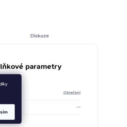
ém
e
aři
Diskuze
lňkové parametry
díky
rie
:
Oblečení
—
asím