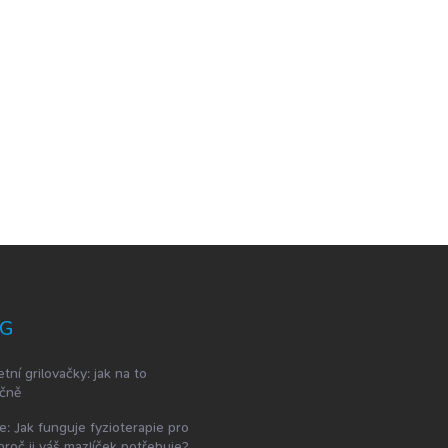
G
etní grilovačky: jak na to
čně
e: Jak funguje fyzioterapie pro
proč ji váš mazlíček potřebuje?