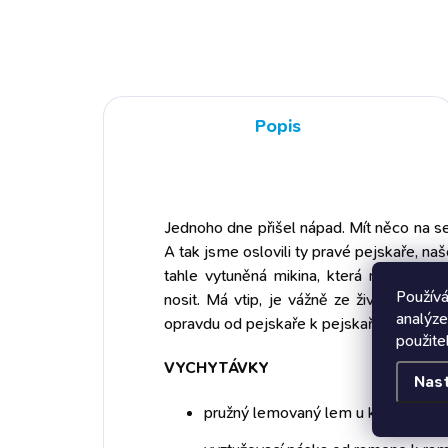
pejskaře v pánském i dámském
25%
provedení. 100 % bavlna pánské
vše
tričko s krátkým rukávem a
mno
kulatým výstřihem s reflexními
v h
prvky kvalitní tisk autorský...
hyd
nap
Popis
aler
pšen
rece
Jednoho dne přišel nápad. Mít něco na s
A tak jsme oslovili ty pravé pejskaře, 
tahle vytuněná mikina, která může být i
Používá
nosit. Má vtip, je vážně ze života a ty 
analýze
opravdu od pejskaře k pejskařům. Prostě
použite
VYCHYTÁVKY
Nas
pružný lemovaný lem u krku