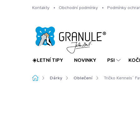
Přejít
Kontakty
Obchodní podmínky
Podmínky ochran
na
obsah
☀️LETNÍ TIPY
NOVINKY
PSI
KOČ
Domů
Dárky
Oblečení
Tričko Kennels´ F
Neohodnoceno
Podrobnosti hodnoc
TIP