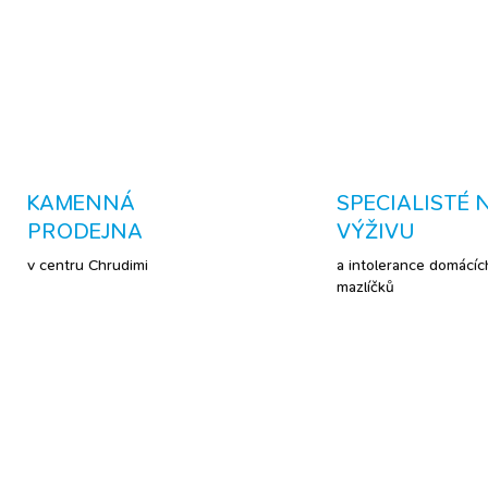
DETAILNÍ INFORMACE
KAMENNÁ
SPECIALISTÉ 
PRODEJNA
VÝŽIVU
v centru Chrudimi
a intolerance domácíc
mazlíčků
ELLER
BESTSELLER