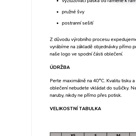
vyztužovací páska od ramene k ram
pružné švy
postranní sešití
Z důvodu výrobního procesu expedujeme 
vyrábíme na základě objednávky přímo pro 
naše logo ve spodní části oblečení.
ÚDRŽBA
Perte maximálně na 40°C. Kvalitu tisku a j
oblečení nebudete vkládat do sušičky. Nep
naruby, nikdy ne přímo přes potisk.
VELIKOSTNÍ TABULKA