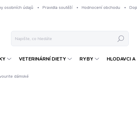
y osobních údajů
Pravidla soutěží
Hodnocení obchodu
Dop
Hledat
KY
VETERINÁRNÍ DIETY
RYBY
HLODAVCI A 
avourite dámské
ení
ZNAČKA:
GRANULE JEHLIČKA
549 Kč
Měrná
ZVOLTE VARIANTU
cena: